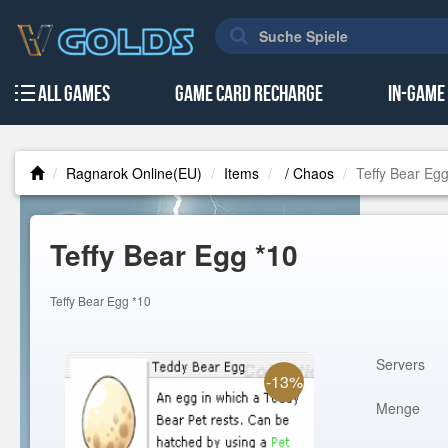
All Games
Game Card Recharge
In-Game
Ragnarok Online(EU)
Items
/ Chaos
Teffy Bear Eg
Teffy Bear Egg *10
Teffy Bear Egg *10
Servers
-13%
Menge