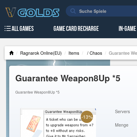
All Games
Game Card Recharge
In-Game
Ragnarok Online(EU)
Items
/ Chaos
Guarantee W
Guarantee Weapon8Up *5
Guarantee Weapon8Up *5
Servers
-13%
Menge