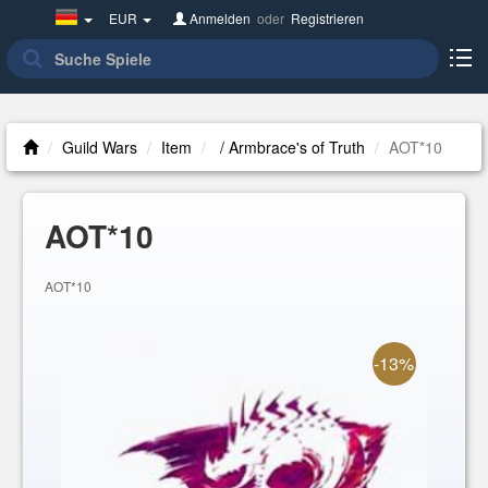
Germany(Deutsch)
EUR
Anmelden
oder
Registrieren
Guild Wars
Item
/ Armbrace's of Truth
AOT*10
AOT*10
AOT*10
-13%