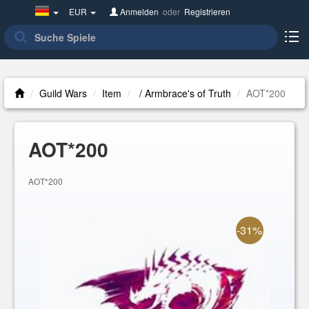
Germany(Deutsch)
EUR
Anmelden
oder
Registrieren
Guild Wars
Item
/ Armbrace's of Truth
AOT*200
AOT*200
AOT*200
-31%