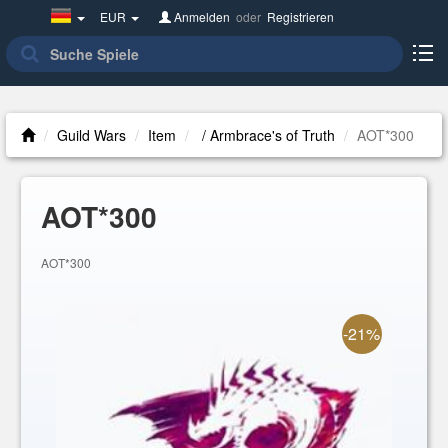
Germany(Deutsch)
EUR
Anmelden
oder
Registrieren
Guild Wars
Item
/ Armbrace's of Truth
AOT*300
AOT*300
AOT*300
-21%